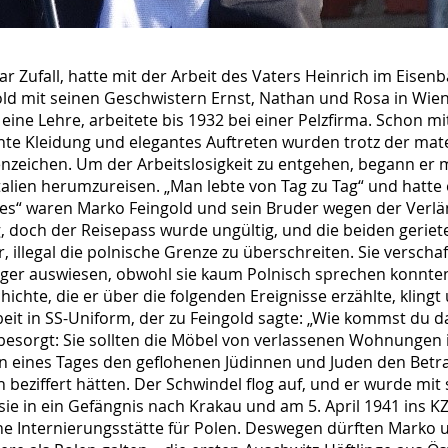
r Zufall, hatte mit der Arbeit des Vaters Heinrich im Eisen
ld mit seinen Geschwistern Ernst, Nathan und Rosa in Wien 
eine Lehre, arbeitete bis 1932 bei einer Pelzfirma. Schon mi
nte Kleidung und elegantes Auftreten wurden trotz der mate
ichen. Um der Arbeitslosigkeit zu entgehen, begann er m
 Italien herumzureisen. „Man lebte von Tag zu Tag“ und hatte 
es“ waren Marko Feingold und sein Bruder wegen der Verlä
g, doch der Reisepass wurde ungültig, und die beiden gerie
illegal die polnische Grenze zu überschreiten. Sie verschaf
ürger auswiesen, obwohl sie kaum Polnisch sprechen konnte
ichte, die er über die folgenden Ereignisse erzählte, klingt 
eit in SS-Uniform, der zu Feingold sagte: „Wie kommst du 
esorgt: Sie sollten die Möbel von verlassenen Wohnungen i
hen eines Tages den geflohenen Jüdinnen und Juden den Bet
eziffert hätten. Der Schwindel flog auf, und er wurde mit 
ie in ein Gefängnis nach Krakau und am 5. April 1941 ins K
ne Internierungsstätte für Polen. Deswegen dürften Marko u