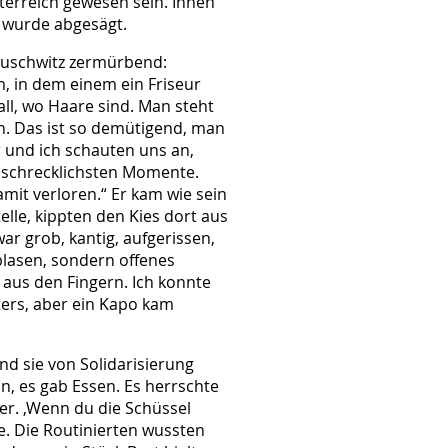
sterreich gewesen sein. Ihnen
 wurde abgesägt.
-Auschwitz zermürbend:
, in dem einem ein Friseur
all, wo Haare sind. Man steht
n. Das ist so demütigend, man
r und ich schauten uns an,
r schrecklichsten Momente.
amit verloren.“ Er kam wie sein
elle, kippten den Kies dort aus
r grob, kantig, aufgerissen,
blasen, sondern offenes
r aus den Fingern. Ich konnte
iters, aber ein Kapo kam
d sie von Solidarisierung
n, es gab Essen. Es herrschte
ter. ‚Wenn du die Schüssel
e. Die Routinierten wussten