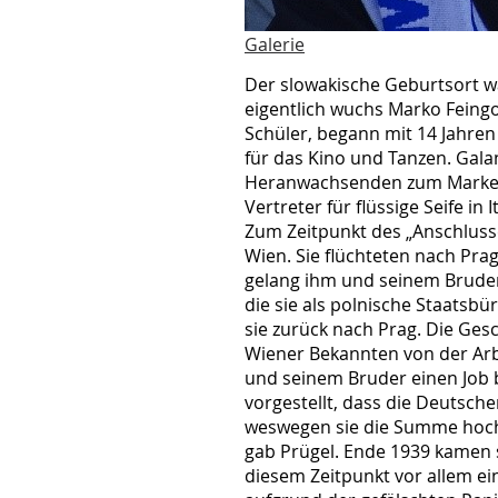
Galerie
Der slowakische Geburtsort wa
eigentlich wuchs Marko Feingo
Schüler, begann mit 14 Jahren 
für das Kino und Tanzen. Gala
Heranwachsenden zum Markenze
Vertreter für flüssige Seife in
Zum Zeitpunkt des „Anschluss
Wien. Sie flüchteten nach Pra
gelang ihm und seinem Bruder, 
die sie als polnische Staatsb
sie zurück nach Prag. Die Gesch
Wiener Bekannten von der Arb
und seinem Bruder einen Job b
vorgestellt, dass die Deutsc
weswegen sie die Summe hoch b
gab Prügel. Ende 1939 kamen s
diesem Zeitpunkt vor allem ei