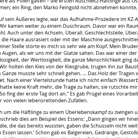
ere als Polen galten – die ersten Auschwitz-Häftlinge aus Ö
en; ein Ring, den Marko Feingold nicht abnehmen konnte,
 auf sein Äußeres legte, war das Aufnahme-Prozedere im KZ
 Wir kamen weiter zu einem Duschraum. Davor war ein Raum
hl. Auch unter den Achseln. Überall. Geschlechtsteile. Über
 die Haare ausrasiert oder mit der Maschine ausgeschnitte
einer Stelle störte es mich so sehr wie am Kopf. Mein Brude
n Augen, als wir uns mit der Glatze sahen. Das war einer de
osigkeit, der Wertlosigkeit, die ganze Menschlichkeit ging d
Wir holten den Kies von der Kiesgrube, trugen ihn zur Baust
 Ganze musste sehr schnell gehen. … Das Holz der Tragen wa
t. Nach einer Viertelstunde hatte ich nicht einfach Wasser
hatte keine Kraft mehr, die Trage zu halten, sie rutschte mi
 So fing der erste Tag dort an.“ Es gab Prügel eines Vorarbe
er von vielen lebensrettenden Zufällen.
h um die Häftlinge zu einem Überlebenskampf zu zwingen un
schrieb dies am Beispiel des Essens: „Dann gingen wir hinei
die, die das bereits wussten, gaben die Schüsseln nicht wei
m Essen lassen.‘ Schon gab es Balgereien, Gedränge, Gestoß