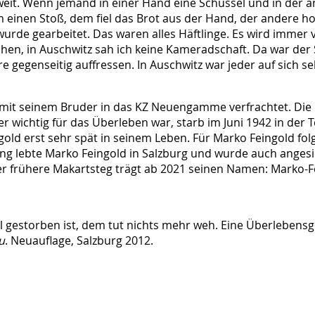
zweit. Wenn jemand in einer Hand eine Schüssel und in der an
 einen Stoß, dem fiel das Brot aus der Hand, der andere h
urde gearbeitet. Das waren alles Häftlinge. Es wird immer
en, in Auschwitz sah ich keine Kameradschaft. Da war der S
ere gegenseitig auffressen. In Auschwitz war jeder auf sich se
mit seinem Bruder in das KZ Neuengamme verfrachtet. Die
er wichtig für das Überleben war, starb im Juni 1942 in der
old erst sehr spät in seinem Leben. Für Marko Feingold fo
g lebte Marko Feingold in Salzburg und wurde auch angesic
er frühere Makartsteg trägt ab 2021 seinen Namen: Marko-F
l gestorben ist, dem tut nichts mehr weh. Eine Überlebensge
u
. Neuauflage, Salzburg 2012.