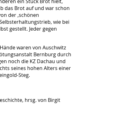
deren ein Stück Brot hielt,
ob das Brot auf und war schon
 von der ‚schönen
elbsterhaltungstrieb, wie bei
lbst gestellt. Jeder gegen
 Hände waren von Auschwitz
 Tötungsanstalt Bernburg durch
lgen noch die KZ Dachau und
hts seines hohen Alters einer
eingold-Steg.
schichte, hrsg. von Birgit