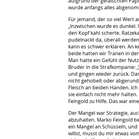
aufgrund der gefälschten Papi
wurde anfangs alles abgenomm
Für jemand, der so viel Wert
„Inzwischen wurde es dunkel.
den Kopf kahl scherte. Ratzeka
pudelnackt da, überall werden
kann es schwer erklären. An k
beide hatten wir Tränen in de
Man hatte ein Gefühl der Nutzl
Bruder in die Strafkompanie: „
und gingen wieder zurück. Das
nicht gehobelt oder abgerunde
Fleisch an beiden Händen. Ich 
sie einfach nicht mehr halten.
Feingold zu Hilfe. Das war ein
Der Mangel war Strategie, auc
abzuhalten. Marko Feingold be
ein Mangel an Schüsseln, und 
willst, musst du mir etwas vo