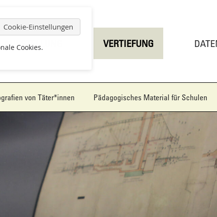
ion
ingen
Cookie-Einstellungen
AUSSTELLUNG
VERTIEFUNG
DATE
nale Cookies.
grafien von Täter*innen
Pädagogisches Material für Schulen