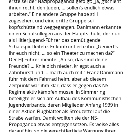
erste sei der Nazipropaganda gefolgt: „Ja, g‘schieht
ihnen recht, den Juden, … sollen‘s endlich etwas
arbeiten.“ Eine andere Gruppe habe still
zugesehen, und eine dritte Gruppe sei
kopfschüttelnd weggegangen. Danimann erkannte
einen Schulkollegen aus der Hauptschule, der nun
als Hitlerjugend-Führer das demütigende
Schauspiel leitete. Er konfrontierte ihn: „Geniert‘s
ihr euch nicht, … so ein Theater zu machen da?“
Der HJ-Führer meinte: „Ah so, das sind deine
Freunde? … Knie dich nieder, kriegst auch a
Zahnbürstl und … mach auch mit.“ Franz Danimann
fuhr mit dem Fahrrad heim, aber ab diesem
Zeitpunkt war ihm klar, dass er gegen das NS-
Regime aktiv kämpfen müsse. In Simmering
beteiligte er sich am Aufbau des Kommunistischen
Jugendverbands, deren Mitglieder Anfang 1939 in
einer Aktion Flugblätter als Streuzettel auf die
Straße warfen. Damit wollten sie der NS-
Propaganda etwas entgegensetzen. Es weise alles
darauf hin, so die gerechtfertigte Warnung ihrer